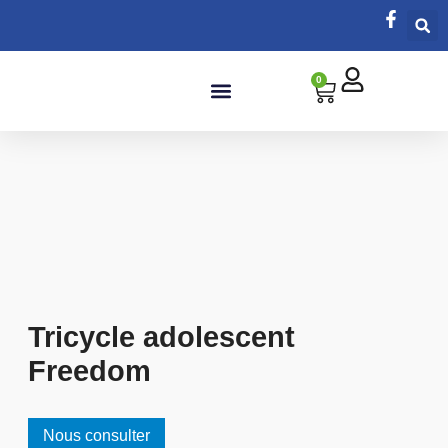
0
Salle de bain
Tricycle adolescent
Freedom
Nous consulter