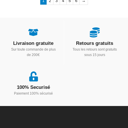
1
2
3
4
5
6
→
Livraison gratuite
Retours gratuits
Sur toute commande de plus
Tous les retours sont gratuits
de 200€
sous 15 jours
100% Securisé
Paiement 100% sécurisé