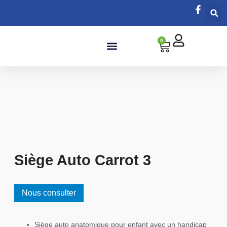
0
Salle de bain
Siège Auto Carrot 3
Nous consulter
Siège auto anatomique pour enfant avec un handicap