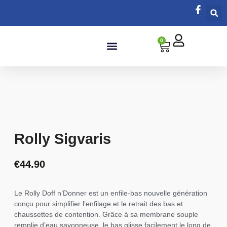
0
Salle de bain
Rolly Sigvaris
€
44.90
Le Rolly Doff n’Donner est un enfile-bas nouvelle génération
conçu pour simplifier l’enfilage et le retrait des bas et
chaussettes de contention. Grâce à sa membrane souple
remplie d’eau savonneuse, le bas glisse facilement le long de