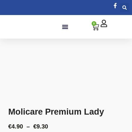
0
Salle de bain
Molicare Premium Lady
€
4.90
–
€
9.30