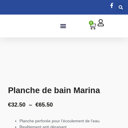
0
Salle de bain
Planche de bain Marina
€
32.50
–
€
65.50
Planche perforée pour l’écoulement de l’eau.
Revêtement anti dérapant