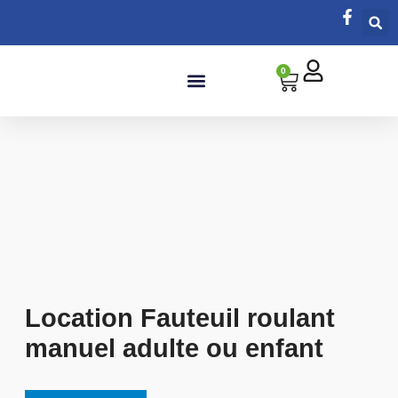
0
Salle de bain
Location Fauteuil roulant
manuel adulte ou enfant