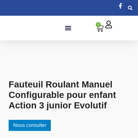
0
Salle de bain
Fauteuil Roulant Manuel
Configurable pour enfant
Action 3 junior Evolutif
Nous consulter