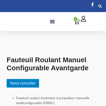
0
Salle de bain
Fauteuil Roulant Manuel
Configurable Avantgarde
Nous consulter
Fauteuil roulant modulaire à propulsion manuelle
multiconfigurable (FRMC)