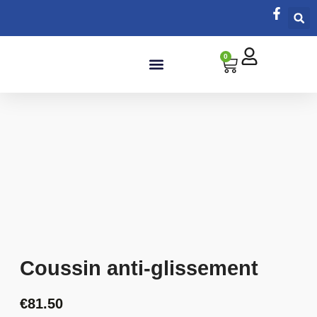
0
Salle de bain
Coussin anti-glissement
€
81.50